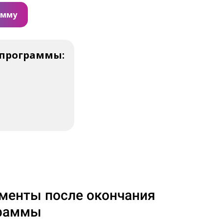
амму
 программы:
менты после окончания
раммы